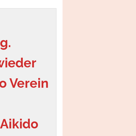
g.
ieder 
 Verein 
Aikido