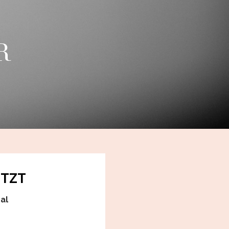
R
ETZT
al