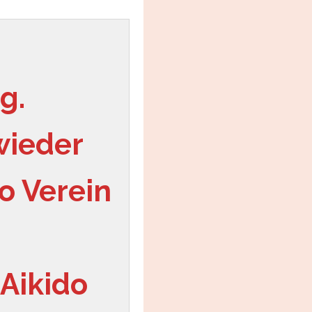
g.
ieder 
 Verein 
Aikido