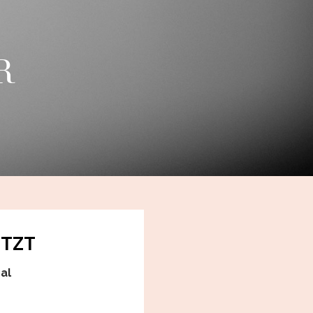
R
ETZT
al