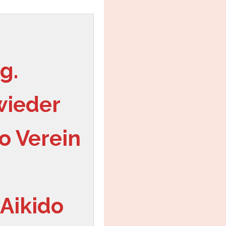
g.
ieder 
 Verein 
Aikido