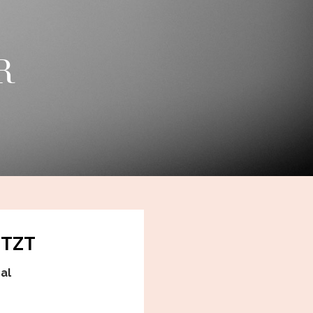
R
ETZT
al