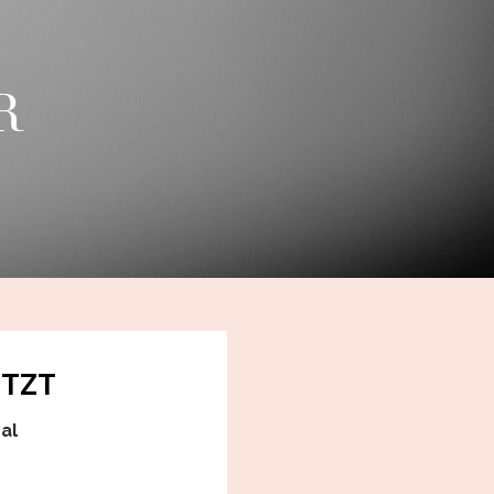
R
ETZT
al