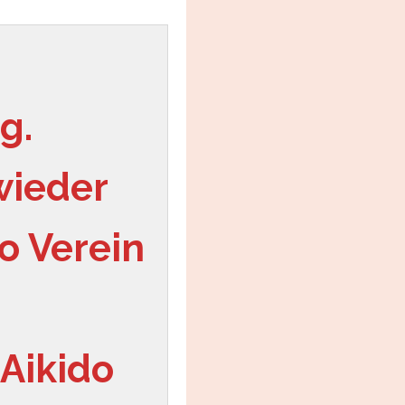
g.
ieder 
 Verein 
Aikido