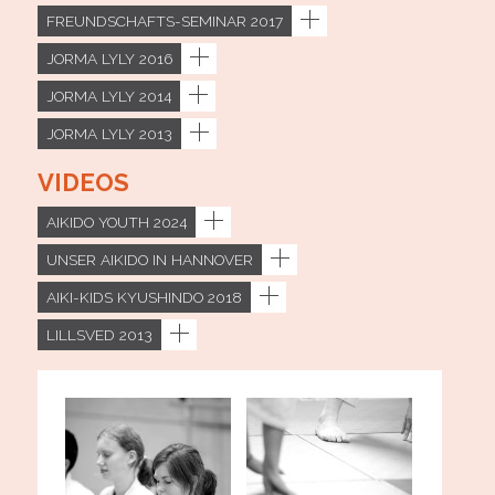
FREUNDSCHAFTS-SEMINAR 2017
JORMA LYLY 2016
JORMA LYLY 2014
JORMA LYLY 2013
VIDEOS
AIKIDO YOUTH 2024
UNSER AIKIDO IN HANNOVER
AIKI-KIDS KYUSHINDO 2018
LILLSVED 2013