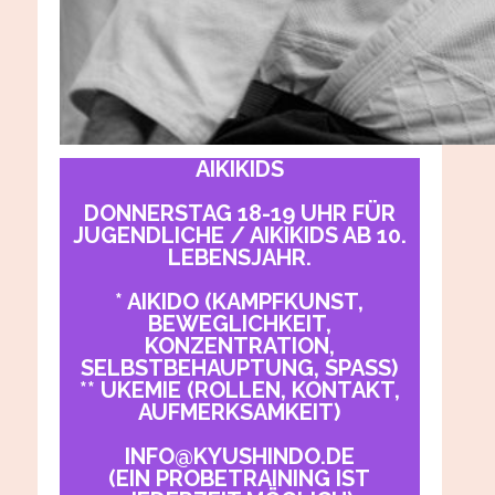
AIKIKIDS
DONNERSTAG 18-19 UHR FÜR
JUGENDLICHE / AIKIKIDS AB 10.
LEBENSJAHR.
* AIKIDO (KAMPFKUNST,
BEWEGLICHKEIT,
KONZENTRATION,
SELBSTBEHAUPTUNG, SPASS)
** UKEMIE (ROLLEN, KONTAKT,
AUFMERKSAMKEIT)
INFO@KYUSHINDO.DE
(EIN PROBETRAINING IST