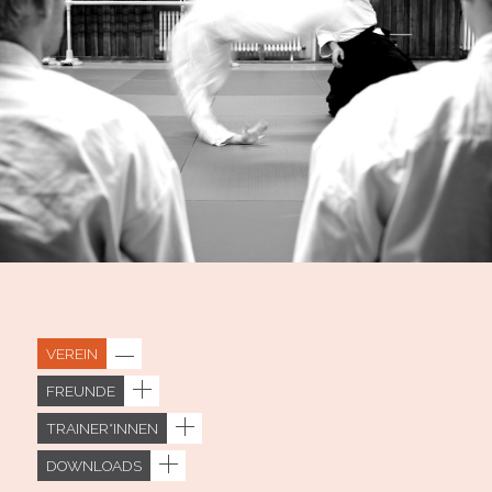
VEREIN
FREUNDE
TRAINER*INNEN
DOWNLOADS