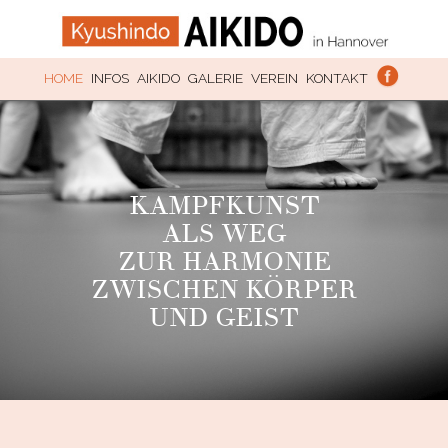
SKIP TO CONTENT
HOME
INFOS
AIKIDO
GALERIE
VEREIN
KONTAKT
KAMPFKUNST
ALS WEG
ZUR HARMONIE
ZWISCHEN KÖRPER
UND GEIST