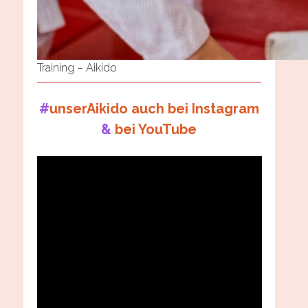
Training – Aikido
#
unserAikido auch bei Instagram
&
bei YouTube