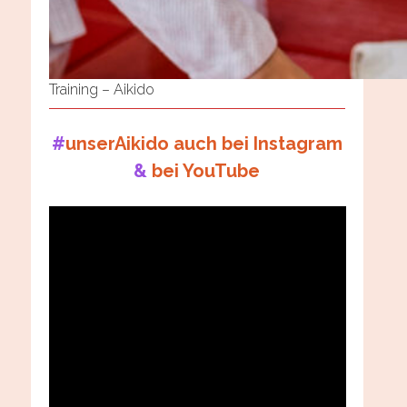
Training – Aikido
#
unserAikido auch bei Instagram
&
bei YouTube