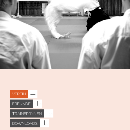
VEREIN
FREUNDE
TRAINER*INNEN
DOWNLOADS