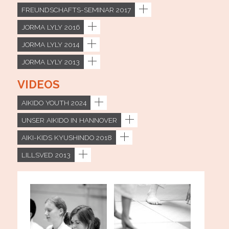
FREUNDSCHAFTS-SEMINAR 2017
JORMA LYLY 2016
JORMA LYLY 2014
JORMA LYLY 2013
VIDEOS
AIKIDO YOUTH 2024
UNSER AIKIDO IN HANNOVER
AIKI-KIDS KYUSHINDO 2018
LILLSVED 2013