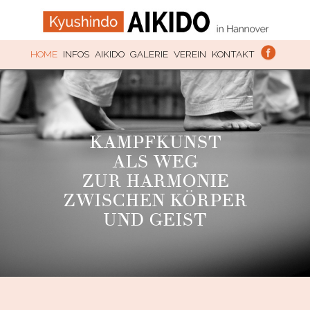
SKIP TO CONTENT
HOME
INFOS
AIKIDO
GALERIE
VEREIN
KONTAKT
KAMPFKUNST
ALS WEG
ZUR HARMONIE
ZWISCHEN KÖRPER
UND GEIST